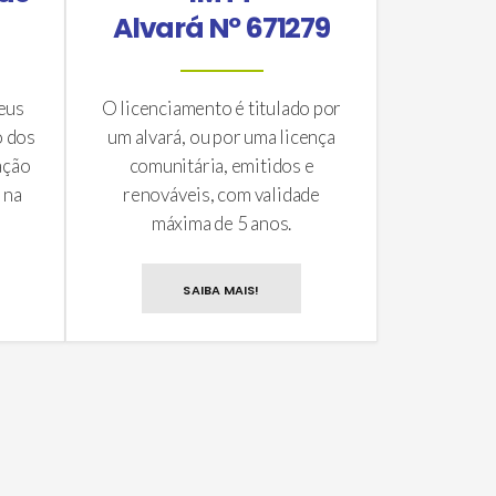
Alvará Nº 671279
eus
O licenciamento é titulado por
o dos
um alvará, ou por uma licença
ação
comunitária, emitidos e
 na
renováveis, com validade
máxima de 5 anos.
SAIBA MAIS!