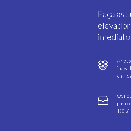
Faça as 
elevador
imediato
A noss
inovad
em lid
Os nos
para o
100% s