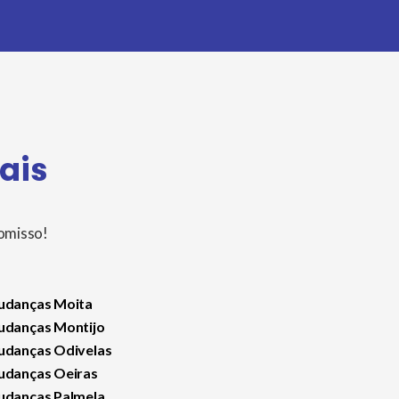
ais
romisso!
danças Moita
danças Montijo
danças Odivelas
danças Oeiras
danças Palmela