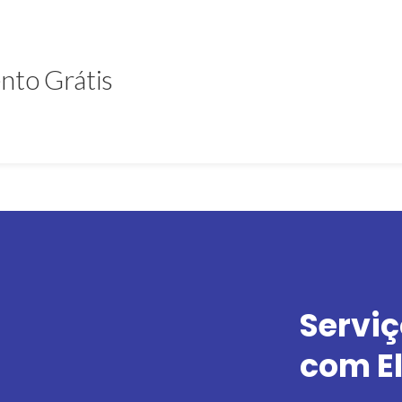
nto Grátis
Servi
com El