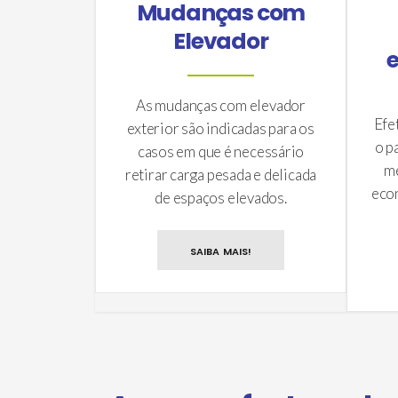
Mudanças com
Elevador
e
As mudanças com elevador
Efe
exterior são indicadas para os
o p
casos em que é necessário
me
retirar carga pesada e delicada
econ
de espaços elevados.
SAIBA MAIS!