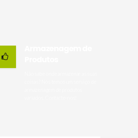
Armazenagem de
Produtos
Não sabe onde armazenar as suas
coisas? Nós temos um serviço de
armazenagem de produtos
variados. Contacte-nos!