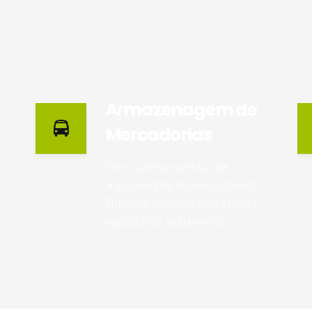
Armazenagem de
Mercadorias
Precisa de um serviço de
armazenagem de mercadorias?
Entre em contacto com a nossa
equipa. Nós ajudamo-lo!