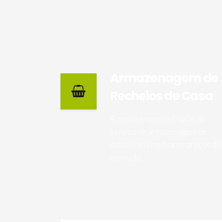
Armazenagem de
Recheios de Casa
A nossa empresa dispõe do
serviço de armazenagem de
móveis aos melhores preços do
mercado.