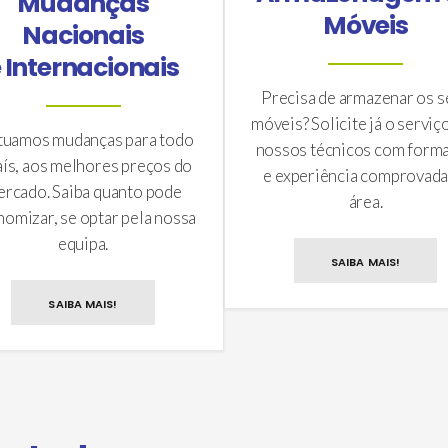
Mudanças
Móveis
Nacionais
 Internacionais
Precisa de armazenar os s
móveis? Solicite já o serviç
tuamos mudanças para todo
nossos técnicos com form
aís, aos melhores preços do
e experiência comprovada
rcado. Saiba quanto pode
área.
omizar, se optar pela nossa
equipa.
SAIBA MAIS!
SAIBA MAIS!