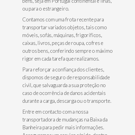
bens, seja em Portugal continental e ilhas,
ou para o estrangeiro.
Contamos com uma frota recente para
transportar variados objetos, tais como
móveis, sofás, máquinas, frigoríficos,
caixas, livros, peças de roupa, cofres e
outros bens, conferindo sempre o máximo
rigor em cada tarefa que realizamos.
Para reforçar a confiança dos clientes,
dispomos de seguro de responsabilidade
civil, que salvaguarda a sua proteção no
caso de ocorrência de danos acidentais
durante a carga, descarga ou o transporte.
Entre em contacto com a nossa
transportadora de mudanças na Baixa da
Banheira para pedir mais informações.