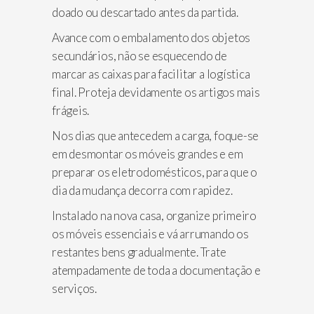
doado ou descartado antes da partida.
Avance com o embalamento dos objetos
secundários, não se esquecendo de
marcar as caixas para facilitar a logística
final. Proteja devidamente os artigos mais
frágeis.
Nos dias que antecedem a carga, foque-se
em desmontar os móveis grandes e em
preparar os eletrodomésticos, para que o
dia da mudança decorra com rapidez.
Instalado na nova casa, organize primeiro
os móveis essenciais e vá arrumando os
restantes bens gradualmente. Trate
atempadamente de toda a documentação e
serviços.