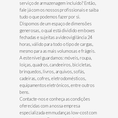
serviço de armazenagem incluído? Então,
fale já com os nossos profissionais e saiba
tudo o que podemos fazer por si.
Dispomos de um espaço de dimensões
generosas, o qual está dividido em boxes
fechadas e sujeitas a videovigilância 24
horas, válido para todo o tipo de cargas,
mesmo para as mais volumosas e frágeis.
A este nível guardamos: móveis, roupa,
loiças, quadros, candeeiros, bicicletas,
brinquedos, livros, arquivos, sofás,
cadeiras, cofres, eletrodomésticos,
equipamentos eletrónicos, entre outros
bens.
Contacte-nos e conheça as condições
oferecidas com a nossa empresa
especializada em mudanças low-cost com